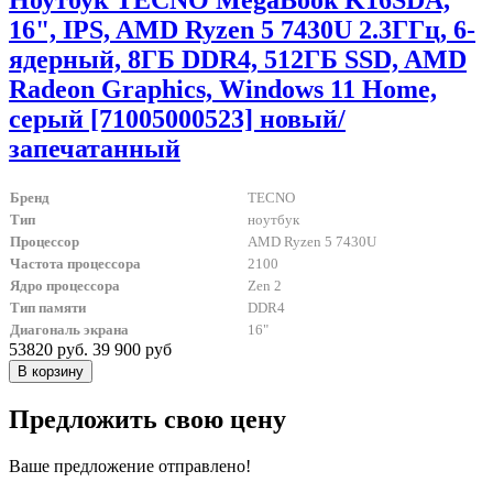
Ноутбук TECNO MegaBook K16SDA,
16", IPS, AMD Ryzen 5 7430U 2.3ГГц, 6-
ядерный, 8ГБ DDR4, 512ГБ SSD, AMD
Radeon Graphics, Windows 11 Home,
серый [71005000523] новый/
запечатанный
Бренд
TECNO
Тип
ноутбук
Процессор
AMD Ryzen 5 7430U
Частота процессора
2100
Ядро процессора
Zen 2
Тип памяти
DDR4
Диагональ экрана
16"
53820 руб.
39 900 руб
Предложить свою цену
Ваше предложение отправлено!